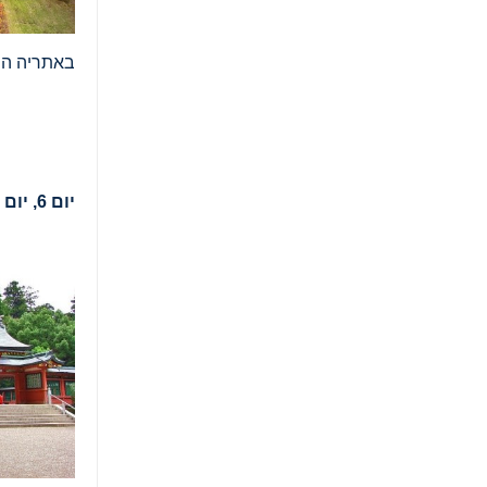
באתריה הה
יום 6, יום ג', 29.09.26, מפרץ מצושימה