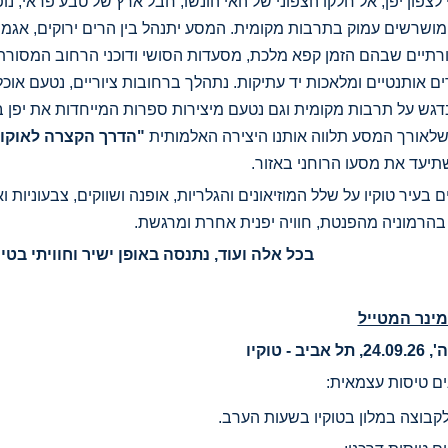
 לצפון יפן, אל חלקו הצפוני של האי הונשו, חבל ארץ של טבע פראי, נו
מושרשים עמוק בתרבות מקומית. המסע יתנהל בין הרים ירוקים, אגמים
תיים שבהם הזמן קפא מלכת, מסעדות הסושי ודוכני הרחוב המסורתיים
ם אותנטיים ומלאכות יד עתיקות. נתהלך ברחובות ציוריים, נטעם אוכ
דגש על תרבות מקומית וגם נטעם מיצירות ספרות המייחדות את יפן ב
שלאורך המסע תלווה אותנו היצירה האלמותית
"הדרך הקצרה לאוקו
שתיעד את מסעו הרוחני באזור.
ם בעיר טוקיו על שלל המוזיאונים והגלריות, אופנה ושווקים, צבעוניו
הרמוניה מהפנטת, חוויה יפנית אחרת ומרגשת.
בכל אלה ועוד, נתנסה באופן ישיר וחוויתי בטיול
ינר המטייל
ים טיסות עצמאית:
קבוצה במלון בטוקיו בשעות הערב.