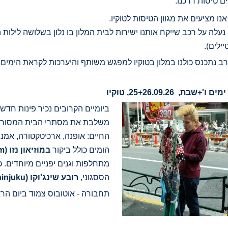
ם טיסות דרכנו:
אנו מציעים את מגוון הטיסות לטוקיו.
עלה על רכב שייקח אותנו ישירות לבית המלון בו נלון בשלושה לילו
ילים).
 נתכנס כולנו במלון בטוקיו למפגש משותף והיערכות לקראת הימים 
ביומיים הקרובים נכיר פינות חד
משלבת את מסתרי הבית המסורתי ה
החיים: אופנה, ארכיטקטורה, אמנ
הומים כולל ביקור
במוזיאון נזו
(Nezu Museum)
מתחלפות וגנים יפניים מיוחדים. כ
הססגוני,
רובע שינג'וקו
(Shinjuku)
תחבורה - אוטובוס צמוד ביום הרא