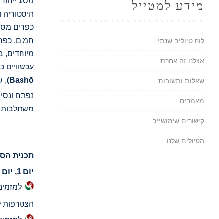
מסע ייחודי
מידע למטייל
היסטוריה ו
כפרים מסור
חמים, כפרי
לוח טיולים שנתי
מיוחדים, ב
אצלנו זה אחרת
עכשוויים כ
Bashō)
, 
שאלות ותשובות
נפתח ונסיי
מאמרים
משתלבות ב
קישורים שימושיים
הטיולים שלנו
תכנית הסמ
יום 1, יום ה', 24.09.26, תל אביב - טוקיו
למזמינ
הצטרפות ל