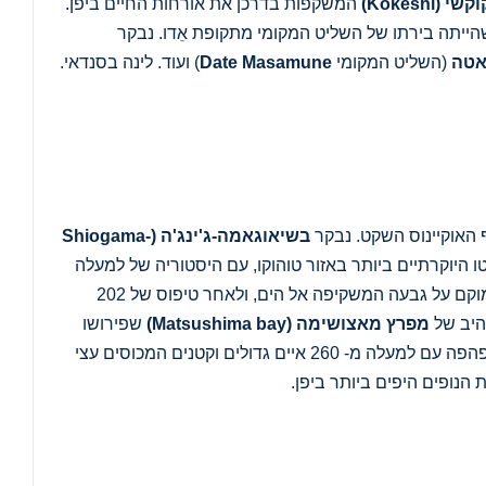
וקשי
(Kokeshi
)
המשקפות בדרכן את אורחות החיים ביפן.
הייתה בירתו של השליט המקומי מתקופת אֵדו. נבקר
אטה
(השליט המקומי
Date Masamune
) ועוד. לינה בסנדאי.
 האוקיינוס השקט. נבקר
בשיאוגאמה-ג'ינג'ה
(Shiogama-
 היוקרתיים ביותר באזור טוהוקו, עם היסטוריה של למעלה
מ- 1,200 שנה. המקדש ממוקם על גבעה המשקיפה אל הים, ולאחר טיפוס של 202
היב של
מפרץ מאצושימה
(Matsushima bay)
שפירושו
"איי האורנים". זהו מפרץ יפהפה עם למעלה מ- 260 איים גדולים וקטנים המכוסים עצי
 הנופים היפים ביותר ביפן.