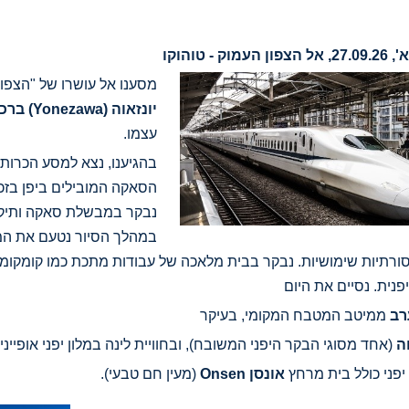
מסענו אל עושרו של "הצפו
יונזאוה
(Yonezawa)
ברכב
עצמו.
בהגיענו, נצא למסע הכרות
הסאקה המובילים ביפן בזכו
נבקר במבשלת סאקה ותיקה הפועל
במהלך הסיור נטעם את המ
רתיות שימושיות. נבקר בבית מלאכה של עבודות מתכת כמו קומקומי 
נית. נסיים את היום
רב
ממיטב המטבח המקומי, בעיקר
ה
(אחד מסוגי הבקר היפני המשובח), ובחוויית לינה במלון יפני אופייני
 יפני כולל בית מרחץ
אונסן
Onsen
(מעין חם טבעי).