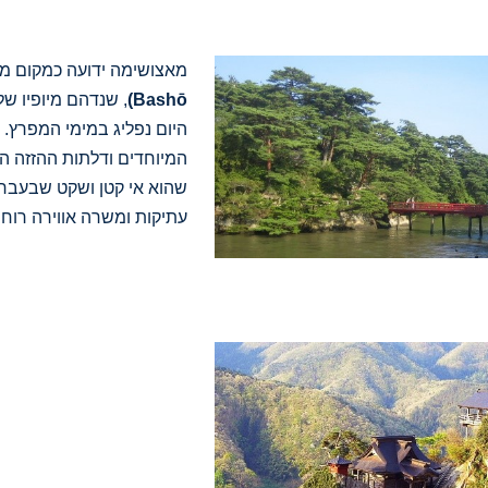
מאצושימה ידועה כמקום מי
Bashō)
, שנדהם מיופיו ש
היום נפליג במימי המפרץ.
המיוחדים ודלתות ההזזה ה
שהוא אי קטן ושקט שבעבר ה
עתיקות ומשרה אווירה רוחני