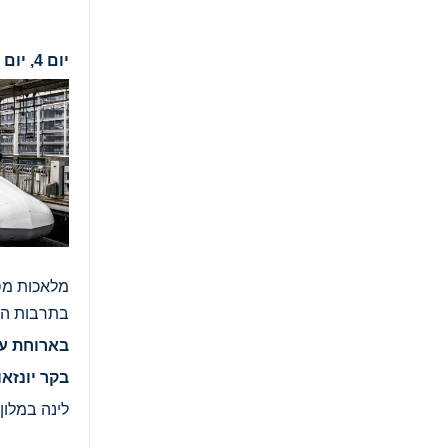
יום 4, יום א', 27.09.26, אל הצפון העמוק - טוהוקו
מלאכות מסו
בתרבות היפ
בארוחת ע
בקר יונזאו
לינה במלון