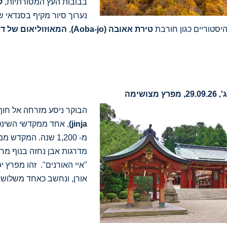
בבובות העץ המסורתיות,
ק
נערוך סיור מקיף בסנדאי ש
יסטוריים כגון חורבת
טירת אאובה
(Aoba-jo)
,
המאוזוליאום של ד
הבוקר ניסע מזרחה אל חוף
jinja)
, אחד ממקדשי השינטו
מדרגות אבן נחזה בנוף מר
אורן, ונחשב כאחד משלושת