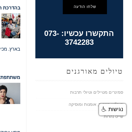
שלחו הודעה
בהדרכת המ
התקשרו עכשיו: 073-
3742283
בארץ. מכי
טיולים מאורגנים
משתתפת פ
סמינרים מטיילים וטיולי תרבות
סופ״ש תרבות, אומנות ומוסיקה
נגישות
שייט נהרות