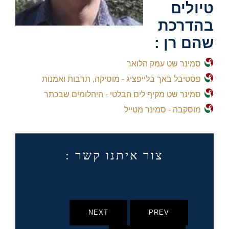
טיולים
בהדרכת
שהם רן :
סמינר שט עמק הלואר
פסטיבל באך בלייפציג - מוסיקה, תרבות ואמנות
סמינר שט מקיף לים הבלטי - היהלומים שבכתר
מוסקבה - סמינר מטייל
צור איתנו קשר :
NEXT
PREV