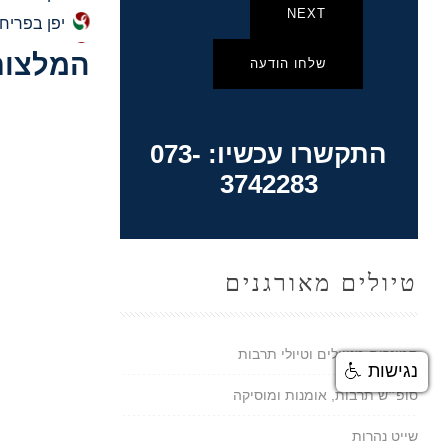
NEXT
יפן בפריח
המלצות
שלחו הודעה
התקשרו עכשיו: 073-
3742283
טיולים מאורגנים
סמינרים מטיילים וטיולי תרבות
נגישות
סופ״ש תרבות, אומנות ומוסיקה
שייט נהרות