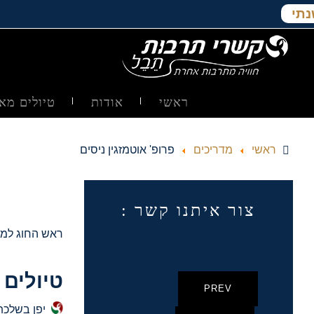
נתי
ראשי
אודות
טיולים מאו
ראשי
מדריכים
פרופ' אוטמזגין ניסים
צור איתנו קשר :
ראש החוג למז
טיולים 
PREV
יפן בשלכת