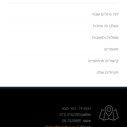
לוח טיולים שנתי
אצלנו זה אחרת
שאלות ותשובות
מאמרים
קישורים שימושיים
הטיולים שלנו
ויצמן 74, כפר סבא
טלפון:
073-3742283
פקס:
09-7428885