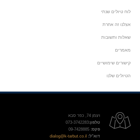
לוח טיולים שנתי
אצלנו זה אחרת
שאלות ותשובות
מאמרים
קישורים שימושיים
הטיולים שלנו
ויצמן 74, כפר סבא
טלפון:
073-3742283
פקס:
09-7428885
דוא"ל:
dialog@k-tarbut.co.il