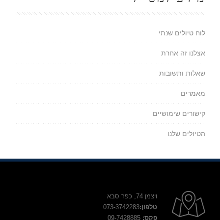
לוח טיולים שנתי
אצלנו זה אחרת
שאלות ותשובות
מאמרים
קישורים שימושיים
הטיולים שלנו
ויצמן 74, כפר סבא
טלפון:
073-3742283
פקס:
09-7428885