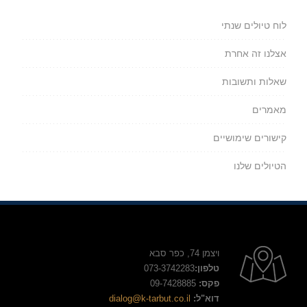
לוח טיולים שנתי
אצלנו זה אחרת
שאלות ותשובות
מאמרים
קישורים שימושיים
הטיולים שלנו
ויצמן 74, כפר סבא
טלפון:
073-3742283
פקס:
09-7428885
דוא"ל:
dialog@k-tarbut.co.il