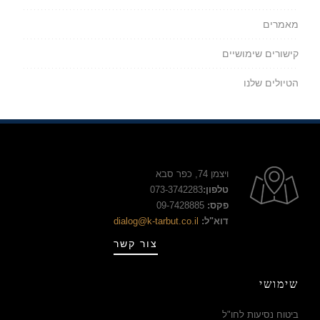
מאמרים
קישורים שימושיים
הטיולים שלנו
ויצמן 74, כפר סבא
טלפון:
073-3742283
פקס:
09-7428885
דוא"ל:
dialog@k-tarbut.co.il
צור קשר
שימושי
ביטוח נסיעות לחו"ל