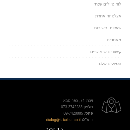
לוח טיולים שנתי
אצלנו זה אחרת
שאלות ותשובות
מאמרים
קישורים שימושיים
הטיולים שלנו
ויצמן 74, כפר סבא
טלפון:
073-3742283
פקס:
09-7428885
דוא"ל:
dialog@k-tarbut.co.il
צור קשר