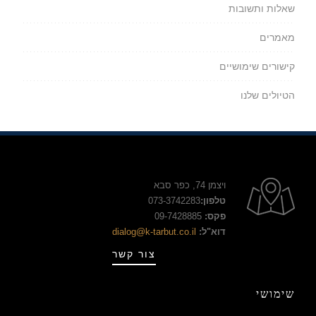
שאלות ותשובות
מאמרים
קישורים שימושיים
הטיולים שלנו
ויצמן 74, כפר סבא
טלפון:
073-3742283
פקס:
09-7428885
דוא"ל:
dialog@k-tarbut.co.il
צור קשר
שימושי