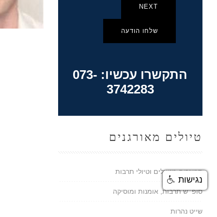
NEXT
שלחו הודעה
התקשרו עכשיו: 073-
3742283
טיולים מאורגנים
סמינרים מטיילים וטיולי תרבות
נגישות
סופ״ש תרבות, אומנות ומוסיקה
שייט נהרות