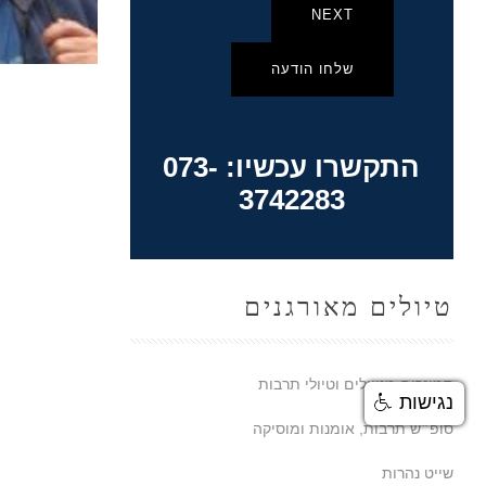
NEXT
שלחו הודעה
התקשרו עכשיו: 073-
3742283
טיולים מאורגנים
סמינרים מטיילים וטיולי תרבות
נגישות
סופ״ש תרבות, אומנות ומוסיקה
שייט נהרות