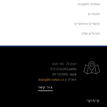
שאלות ותשובות
מאמרים
קישורים שימושיים
הטיולים שלנו
ויצמן 74, כפר סבא
טלפון:
073-3742283
פקס:
09-7428885
דוא"ל:
dialog@k-tarbut.co.il
צור קשר
שימושי