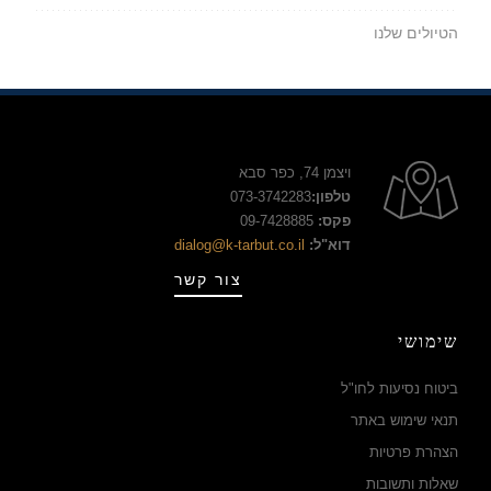
הטיולים שלנו
ויצמן 74, כפר סבא
טלפון:
073-3742283
פקס:
09-7428885
דוא"ל:
dialog@k-tarbut.co.il
צור קשר
שימושי
ביטוח נסיעות לחו"ל
תנאי שימוש באתר
הצהרת פרטיות
שאלות ותשובות