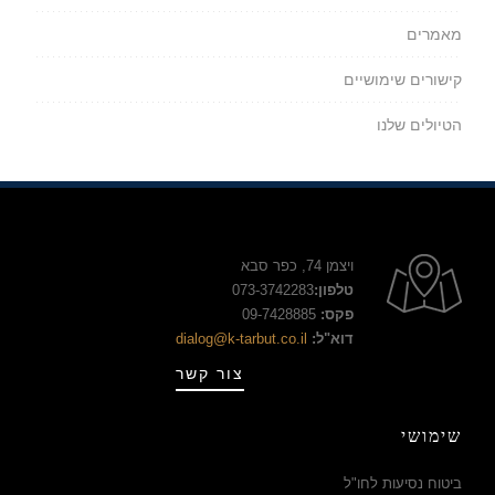
מאמרים
קישורים שימושיים
הטיולים שלנו
ויצמן 74, כפר סבא
טלפון:
073-3742283
פקס:
09-7428885
דוא"ל:
dialog@k-tarbut.co.il
צור קשר
שימושי
ביטוח נסיעות לחו"ל