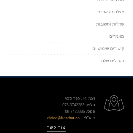
אצלנו זה אחרת
שאלות ותשובות
מאמרים
קישורים שימושיים
הטיולים שלנו
ויצמן 74, כפר סבא
טלפון:
073-3742283
פקס:
09-7428885
דוא"ל:
dialog@k-tarbut.co.il
צור קשר