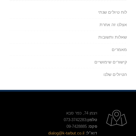
לוח טיולים שנתי
אצלנו זה אחרת
שאלות ותשובות
מאמרים
קישורים שימושיים
הטיולים שלנו
ויצמן 74, כפר סבא
טלפון:
073-3742283
פקס:
09-7428885
דוא"ל:
dialog@k-tarbut.co.il