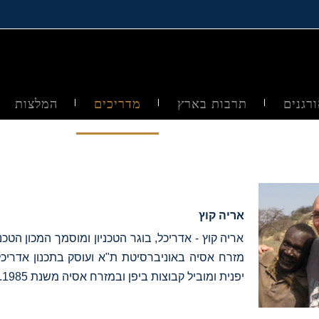
רגנים
תרבות בארץ
מדריכים
המלצות
אריה קוץ
אריה קוץ - אדריכל, בוגר הטכניון ומוסמך המכון הטכנו
מזרח אסיה באוניברסיטת ת"א ועוסק בתכנון אדריכלי, ע
יפנית ומוביל קבוצות ביפן ובמזרח אסיה משנת 1985. נושא עיטור "מסדר השמש העולה" מטעם קיסר יפן.