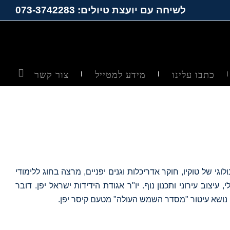
לשיחה עם יועצת טיולים: 073-3742283
כתבו עלינו
מידע למטייל
צור קשר
לוגי של טוקיו, חוקר אדריכלות וגנים יפניים, מרצה בחוג ללימודי
יצוב עירוני ותכנון נוף. יו"ר אגודת הידידות ישראל יפן. דובר