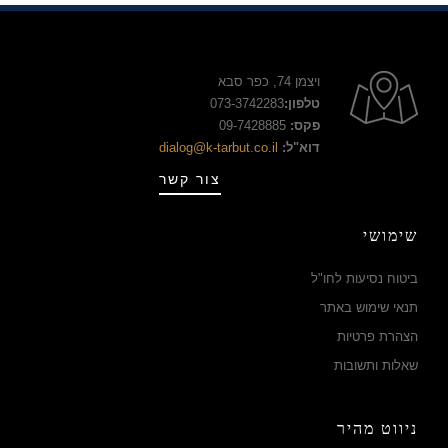
ויצמן 74, כפר סבא
טלפון:
073-3742283
פקס:
09-7428885
דוא"ל:
dialog@k-tarbut.co.il
צור קשר
שימושי
ביטוח נסיעות לחו"ל
תנאי שימוש באתר
הצהרת פרטיות
שאלות ותשובות
ניווט מהיר