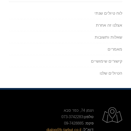
לוח טיולים שנתי
אצלנו זה אחרת
שאלות ותשובות
מאמרים
קישורים שימושיים
הטיולים שלנו
ויצמן 74, כפר סבא
טלפון:
073-3742283
פקס:
09-7428885
דוא"ל:
dialog@k-tarbut.co.il