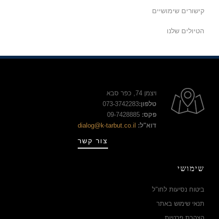
קישורים שימושיים
הטיולים שלנו
ויצמן 74, כפר סבא
טלפון:
073-3742283
פקס:
09-7428885
דוא"ל:
dialog@k-tarbut.co.il
צור קשר
שימושי
ביטוח נסיעות לחו"ל
תנאי שימוש באתר
הצהרת פרטיות