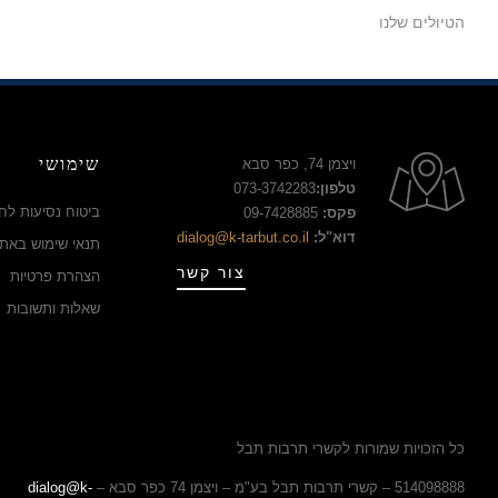
הטיולים שלנו
שימושי
ויצמן 74, כפר סבא
טלפון:
073-3742283
ביטוח נסיעות לחו
פקס:
09-7428885
דוא"ל:
dialog@k-tarbut.co.il
תנאי שימוש באת
צור קשר
הצהרת פרטיות
שאלות ותשובות
כל הזכויות שמורות לקשרי תרבות תבל
514098888 – קשרי תרבות תבל בע"מ – ויצמן 74 כפר סבא –
dialog@k-