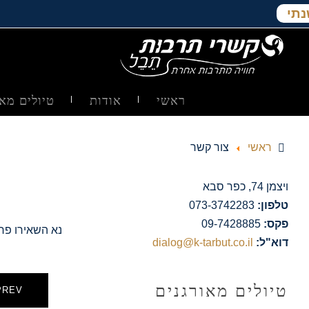
נתי
ראשי
אודות
טיולים מאו
ראשי
צור קשר
ויצמן 74, כפר סבא
טלפון:
073-3742283
פקס:
09-7428885
נא השאירו פר
דוא"ל:
dialog@k-tarbut.co.il
טיולים מאורגנים
PREV