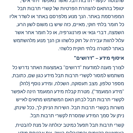
שתמסור לקשרי תרבות תבל ואשר מאפשר זיהוי אישי,
יטופל בהתאם להצהרת הפרטיות של קשרי תרבות תבל
המפורסמת באתר. הנך מנוע מלפרסם באתר או לשדר אליו
כל חומר בלתי חוקי, מאיים, כזה שיש בו משום לשון הרע,
השמצה, דברי גנאי או פורנוגרפיה, או כל חומר אחר אשר
עלול להוות עבירה על חוק כלשהו וכן הנך מנוע מלהשתמש
באתר למטרה בלתי חוקית כלשהי.
איסוף מידע – "דרושים"
לצורך מענה למודעות "דרושים" באמצעות האתר נדרש כל
משתמש למסור לקשרי תרבות תבל מידע כגון שם, כתובת,
מספר טלפון, מצב תעסוקה, השכלה, ומידע נוסף (להלן
"מידע המועמד"). מטרת קבלת מידע המועמד הינה לאפשר
לקשרי תרבות תבל לבחון האם המשתמש מתאים לאייש
משרות בקשרי תרבות תבל. השירות הניתן לך, ככל שינתן,
ניתן על סמך המידע שמסרת לקשרי תרבות תבל.
קשרי תרבות תבל תפעל כמיטב יכולתה על מנת להבטיח,