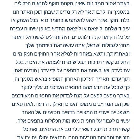
באתר אסור ממדינות שאינן מקנות תוקף לתנאים הכלולים
במסמך זה, לרבות אך לא רק מדינות שבהן תוכן האתר הנו
בלתי חוקי. אינך רשאי להשתמש בחומרים או בכל העתק או
עיבוד שלהם, לייצאם או לייצאם מחדש באופן שיהווה עבירה
על כל חוק או תקנה רלוונטיים. היה ותחליט לגשת אל האתר
מחוץ לגבולות ישראל, אתה עושה זאת ביוזמתך שלך
ובאחריותך, ותשא באחריות למלא אחר החוקים המקומיים
החלים. קשרי תרבות תבל שומרת לעצמה את הזכות בכל
עת לעדכן ו/או לשנות את התנאים על-ידי עדכון הודעה זאת,
תוך עדכון תאריך העדכון האחרון המופיע בראש מסמך זה,
כך שבכל עת תדע מהם התנאים העדכניים. עליך לבקר
באתר מפעם לפעם על מנת לבדוק את התנאים המעודכנים,
שכן הם המחייבים ממועד העדכון ואילך. הודעות ו/או תנאים
משפטיים ייעודיים המצויים בדפים מסוימים של האתר
עשויים לגבור על התניות מסוימות הכלולות בתנאים אלה.
קשרי תרבות תבל רשאית להסב את התנאים, ואת כל
הזכויות והחובות הנובעות מהם. התנאים יחולו ויחייבו את