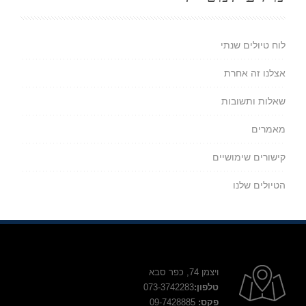
לוח טיולים שנתי
אצלנו זה אחרת
שאלות ותשובות
מאמרים
קישורים שימושיים
הטיולים שלנו
ויצמן 74, כפר סבא
טלפון:
073-3742283
פקס:
09-7428885