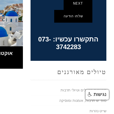
NEXT
שלחו הודעה
התקשרו עכשיו: 073-
3742283
טיולים מאורגנים
סמינרים מטיילים וטיולי תרבות
נגישות
סופ״ש תרבות, אומנות ומוסיקה
שייט נהרות